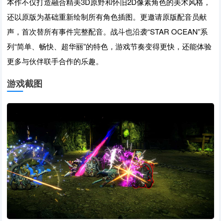
本作不仅打造融合精美3D原野和怀旧2D像素角色的美术风格，
还以原版为基础重新绘制所有角色插图。更邀请原版配音员献
声，首次替所有事件完整配音。战斗也沿袭“STAR OCEAN”系
列“简单、畅快、超华丽”的特色，游戏节奏变得更快，还能体验
更多与伙伴联手合作的乐趣。
游戏截图