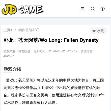
主页1
/
动作冒险ACT
收藏
卧龙：苍天陨落/Wo Long: Fallen Dynasty
游戏来源：网友投递
更新时间： 2026-06-12 08:12:12
资源名称：
JD2877
游戏介绍
《卧龙：苍天陨落》将以东汉末年的中原大地为舞台，将三国
元素和志怪经典作品《山海经》中出现的妖怪进行有机的融
合。玩家将扮演无名义勇兵，使用通过精心考究后设计的中华
武术动作，踏破妖魔横行之乱世。