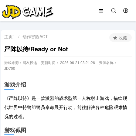
主页1
/
动作冒险ACT
收藏
严阵以待/Ready or Not
游戏来源：网友投递
更新时间： 2026-06-21 03:21:26
资源名称：
JD700
游戏介绍
《严阵以待》是一款激烈的战术型第一人称射击游戏，描绘现
代世界中特警组警员奉命展开行动，前往解决各种危险艰难情
况的过程。
游戏截图