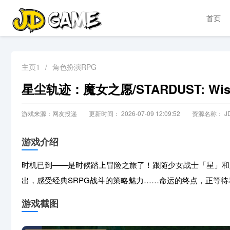
首页
主页1
/
角色扮演RPG
星尘轨迹：魔女之愿/STARDUST: Wish 
游戏来源：网友投递
更新时间： 2026-07-09 12:09:52
资源名称： JD
游戏介绍
时机已到——是时候踏上冒险之旅了！跟随少女战士「星」和
出，感受经典SRPG战斗的策略魅力……命运的终点，正等
游戏截图