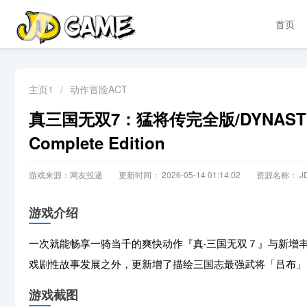
首页
主页1
/
动作冒险ACT
真三国无双7：猛将传完全版/DYNASTY WA
Complete Edition
游戏来源：网友投递
更新时间： 2026-05-14 01:14:02
资源名称： JD
游戏介绍
一次就能畅享一骑当千的爽快动作『真‧三国无双７』与新增
戏剧性故事发展之外，更新增了描绘三国志最强武将「吕布」
游戏截图