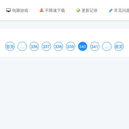
电脑游戏
不限速下载
更新记录
常见问
首页
...
336
337
338
339
340
341
...
尾页