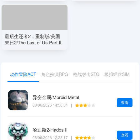
最后生还者2：重制版/美国
末日2/The Last of Us Part II
Remastered
动作冒险ACT
角色扮演RPG
枪战射击STG
模拟经营SIM
体
异变金属/Morbid Metal
查看
08/06/2026 14:56:54
|
哈迪斯2/Hades II
查看
08/06/2026 12:28:17
|