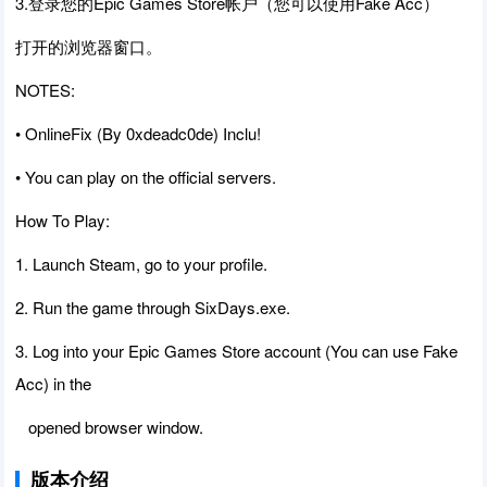
3.登录您的Epic Games Store帐户（您可以使用Fake Acc）
打开的浏览器窗口。
NOTES:
• OnlineFix (By 0xdeadc0de) Inclu!
• You can play on the official servers.
How To Play:
1. Launch Steam, go to your profile.
2. Run the game through SixDays.exe.
3. Log into your Epic Games Store account (You can use Fake
Acc) in the
opened browser window.
版本介绍