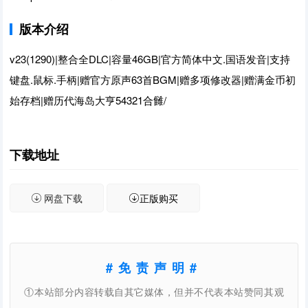
版本介绍
v23(1290)|整合全DLC|容量46GB|官方简体中文.国语发音|支持
键盘.鼠标.手柄|赠官方原声63首BGM|赠多项修改器|赠满金币初
始存档|赠历代海岛大亨54321合雠/
下载地址
网盘下载
正版购买
#免责声明#
①本站部分内容转载自其它媒体，但并不代表本站赞同其观