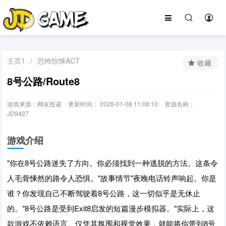
主页1
/
恐怖惊悚ACT
收藏
8号公路/Route8
游戏来源：网友投递
更新时间： 2026-01-08 11:08:10
资源名称：
JD9427
游戏介绍
"你在8号公路迷失了方向。你必须找到一种逃脱的方法。这条令
人毛骨悚然的路令人恐惧。"故事情节"夜晚电话铃声响起。你是
谁？你发现自己不断驾驶着8号公路，这一切似乎是无休止
的。"8号公路是受到Exit8启发的短篇漫步模拟器。"实际上，这
款游戏不依赖语言。仅凭其氛围和视觉效果，就能将你带到8号